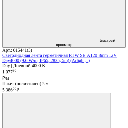
Быстрый
просмотр
Арт.: 015441(3)
Светодиодная лента герметичная RTW-SE-A120-8mm 12V
Day4000 (9.6 W/m, IP65, 2835, 5m) (Arlight, -)
Day | Дневной 4000 K
30
1 077
₽/м
Пакет (полиэтилен) 5 м
50
5 386
₽