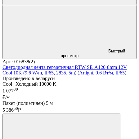
Быстрый
просмотр
Арт.: 016838(2)
Светодиодная лента герметичная RTW-SE-A120-8mm 12V
Cool 10K (9.6 W/m, IP65, 2835, 5m) (Arlight, 9.6 Вт/м, IP65)
Произведено в Беларуси
Cool | Холодный 10000 K
30
1 077
₽/м
Пакет (полиэтилен) 5 м
50
5 386
₽