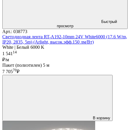
Быстрый
просмотр
Арт.: 038773
Светодиодная лента RT-A192-10mm 24V White6000 (17.6 W/m,
IP20, 2835, 5m) (Arlight, высок.эфф.150 лм/Вт)
White | Белый 6000 K
14
1 541
₽/м
Пакет (полиэтилен) 5 м
70
7 705
₽
В корзину