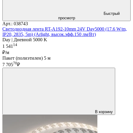
Быстрый
просмотр
Арт.: 038743
Светодиодная лента RT-A192-10mm 24V Day5000 (17.6 W/m,
IP20, 2835, 5m) (Arlight, высок.эфф.150 лм/Вт)
Day | Дневной 5000 K
14
1 541
₽/м
Пакет (полиэтилен) 5 м
70
7 705
₽
В корзину