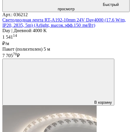
Быстрый
просмотр
Арт.: 036212
Светодиодная лента RT-A192-10mm 24V Day4000 (17.6 W/m,
IP20, 2835, 5m) (Arlight, высок.эфф.150 лм/Вт)
Day | Дневной 4000 K
14
1 541
₽/м
Пакет (полиэтилен) 5 м
70
7 705
₽
В корзину