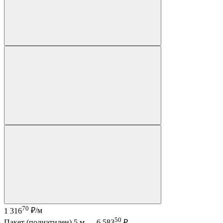
70
1 316
₽/м
50
Пакет (полиэтилен) 5 м —
6 583
₽