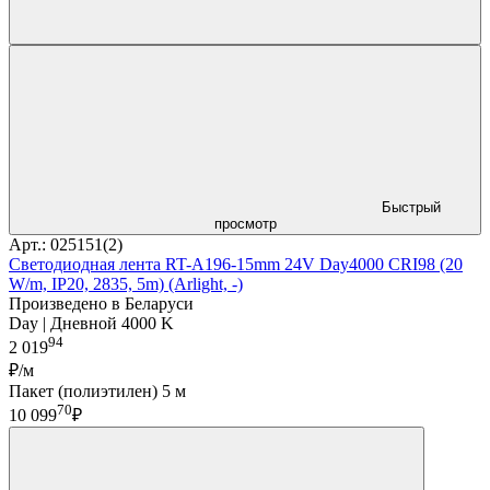
Быстрый
просмотр
Арт.: 025151(2)
Светодиодная лента RT-A196-15mm 24V Day4000 CRI98 (20
W/m, IP20, 2835, 5m) (Arlight, -)
Произведено в Беларуси
Day | Дневной 4000 K
94
2 019
₽/м
Пакет (полиэтилен) 5 м
70
10 099
₽