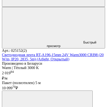
Быстрый
просмотр
Арт.: 025152(2)
Светодиодная лента RT-A196-15mm 24V Warm3000 CRI98 (20
W/m, IP20, 2835, 5m) (Arlight, Открытый)
Произведено в Беларуси
Warm | Тёплый 3000 K
94
2 019
₽/м
Пакет (полиэтилен) 5 м
70
10 099
₽