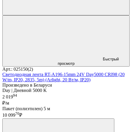
Быстрый
просмотр
Арт.: 025150(2)
Светодиодная лента RT-A196-15mm 24V Day5000 CRI98 (20
W/m, IP20, 2835, 5m) (Arlight, 20 Вт/м, IP20)
Произведено в Беларуси
Day | Дневной 5000 K
94
2 019
₽/м
Пакет (полиэтилен) 5 м
70
10 099
₽