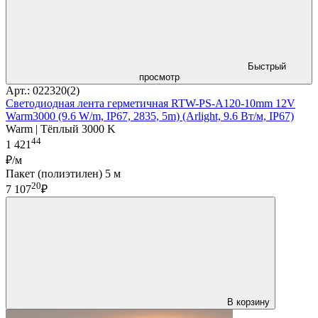
Быстрый
просмотр
Арт.: 022320(2)
Светодиодная лента герметичная RTW-PS-A120-10mm 12V
Warm3000 (9.6 W/m, IP67, 2835, 5m) (Arlight, 9.6 Вт/м, IP67)
Warm | Тёплый 3000 K
44
1 421
₽/м
Пакет (полиэтилен) 5 м
20
7 107
₽
В корзину