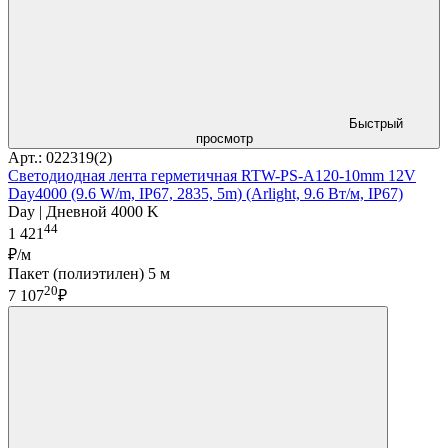
Быстрый
просмотр
Арт.: 022319(2)
Светодиодная лента герметичная RTW-PS-A120-10mm 12V
Day4000 (9.6 W/m, IP67, 2835, 5m) (Arlight, 9.6 Вт/м, IP67)
Day | Дневной 4000 K
44
1 421
₽/м
Пакет (полиэтилен) 5 м
20
7 107
₽