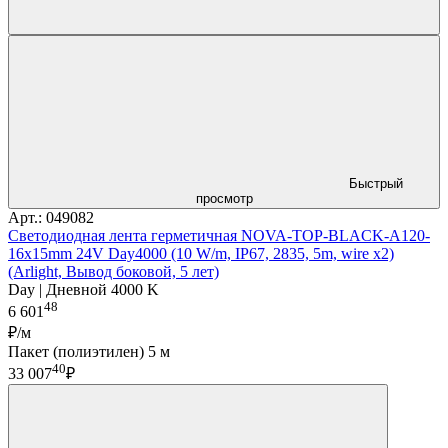
Быстрый
просмотр
Арт.: 049082
Светодиодная лента герметичная NOVA-TOP-BLACK-A120-
16x15mm 24V Day4000 (10 W/m, IP67, 2835, 5m, wire x2)
(Arlight, Вывод боковой, 5 лет)
Day | Дневной 4000 K
48
6 601
₽/м
Пакет (полиэтилен) 5 м
40
33 007
₽