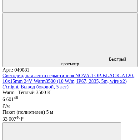
Быстрый
просмотр
Арт.: 049081
Светодиодная лента герметичная NOVA-TOP-BLACK-A120-
16x15mm 24V Warm3500 (10 W/m, IP67, 2835, 5m, wire x2)
(Arlight, Вывод боковой, 5 лет)
Warm | Тёплый 3500 K
48
6 601
₽/м
Пакет (полиэтилен) 5 м
40
33 007
₽