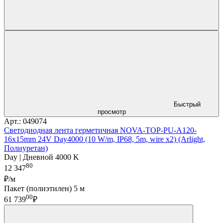
Быстрый
просмотр
Арт.: 049074
Светодиодная лента герметичная NOVA-TOP-PU-A120-
16x15mm 24V Day4000 (10 W/m, IP68, 5m, wire x2) (Arlight,
Полиуретан)
Day | Дневной 4000 K
80
12 347
₽/м
Пакет (полиэтилен) 5 м
00
61 739
₽