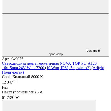
Быстрый
просмотр
Арт.: 049075
Светодиодная лента герметичная NOVA-TOP-PU-A120-
16x15mm 24V White7200 (10 W/m, IP68, 5m, wire x2) (Arlight,
Полиуретан)
Cool | Холодный 8000 K
80
12 347
₽/м
Пакет (полиэтилен) 5 м
00
61 739
₽