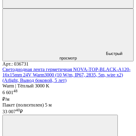
Быстрый
просмотр
Арт.: 036731
Светодиодная лента герметичная NOVA-TOP-BLACK-A120-
16x15mm 24V Warm3000 (10 W/m, IP67, 2835, 5m, wire x2)
(Arlight, Вывод боковой, 5 лет)
Warm | Тёплый 3000 K
48
6 601
₽/м
Пакет (полиэтилен) 5 м
40
33 007
₽