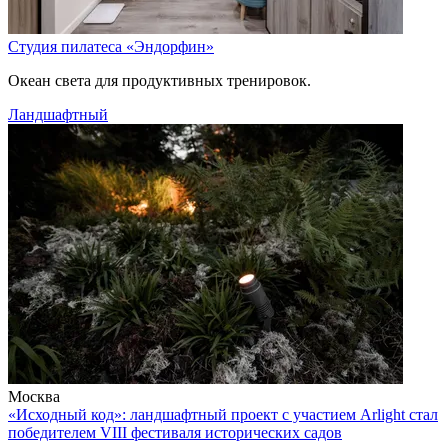
Студия пилатеса «Эндорфин»
Океан света для продуктивных тренировок.
Ландшафтный
Москва
«Исходный код»: ландшафтный проект с участием Arlight стал
победителем VIII фестиваля исторических садов