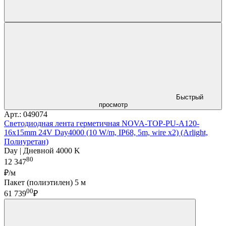
Быстрый
просмотр
Арт.: 049074
Светодиодная лента герметичная NOVA-TOP-PU-A120-
16x15mm 24V Day4000 (10 W/m, IP68, 5m, wire x2) (Arlight,
Полиуретан)
Day | Дневной 4000 K
80
12 347
₽/м
Пакет (полиэтилен) 5 м
00
61 739
₽