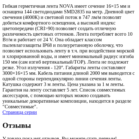
Гибкая герметичная лента NOVA имеет сечение 16×15 мм и
оснащена 144 светодиодами SMD2835 на метр. Дневной цвет
свечения (4000К) и световой поток в 747 лм/м позволят
добиться комфортного освещения, а высокий индекс
цветопередачи (CRI>90) позволяет создать отличную
различимость цветовых оттенков. Лента потребляет всего 10
Вт/м и работает от 24 V. Она обладает классом
пылевлагозащиты IP68 и полиуретановую оболочку, что
позволяет использовать ленту в т.ч. при воздействии морской
и хлорированной воды, и имеет минимальный радиус изгиба
150 мм (сам изгиб вертикальный/TOP). Лента не подлежит
резке. Угол излучения - 120°. Габариты ленты составляют
3000×16×15 мм. Кабель питания длиной 2000 мм выводится с
одной стороны перпендикулярно линии сечения ленты.
Катушка содержит 3 м ленты. Цена указана за 1 м ленты.
Гарантия на ленту составляет 5 лет. Список совместимых
аксессуаров, с помощью которых можно создавать
уникальные декоративные композиции, находится в разделе
"Совместимые".
Страница серии
Отзывы
У товара пока нет отзывов. Вы можете стать первым!