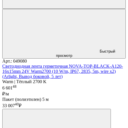
Быстрый
просмотр
Арт.: 049080
Светодиодная лента герметичная NOVA-TOP-BLACK-A120-
16x15mm 24V Warm2700 (10 W/m, IP67, 2835, 5m, wire x2)
(Arlight, Вывод боковой, 5 лет)
Warm | Тёплый 2700 K
48
6 601
₽/м
Пакет (полиэтилен) 5 м
40
33 007
₽