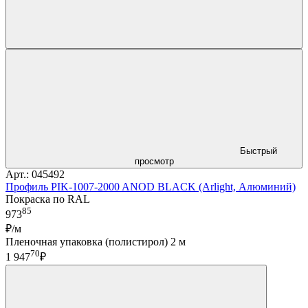
Быстрый
просмотр
Арт.: 045492
Профиль PIK-1007-2000 ANOD BLACK (Arlight, Алюминий)
Покраска по RAL
85
973
₽/м
Пленочная упаковка (полистирол) 2 м
70
1 947
₽