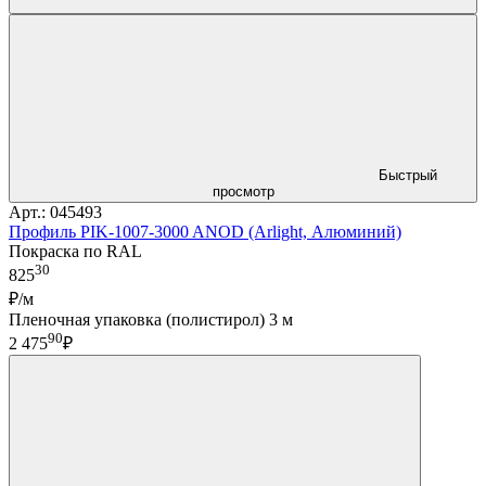
Быстрый
просмотр
Арт.: 045493
Профиль PIK-1007-3000 ANOD (Arlight, Алюминий)
Покраска по RAL
30
825
₽/м
Пленочная упаковка (полистирол) 3 м
90
2 475
₽