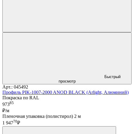
Быстрый
просмотр
Арт.: 045492
Профиль PIK-1007-2000 ANOD BLACK (Arlight, Алюминий)
Покраска по RAL
85
973
₽/м
Пленочная упаковка (полистирол) 2 м
70
1 947
₽