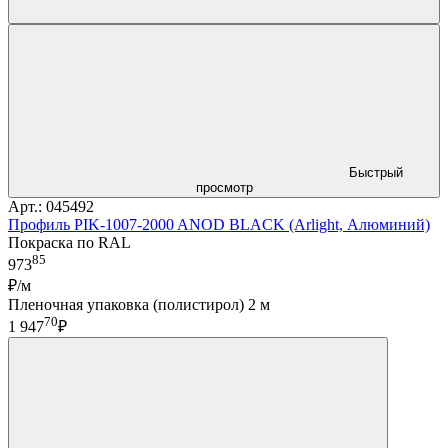
Быстрый
просмотр
Арт.: 045492
Профиль PIK-1007-2000 ANOD BLACK (Arlight, Алюминий)
Покраска по RAL
85
973
₽/м
Пленочная упаковка (полистирол) 2 м
70
1 947
₽