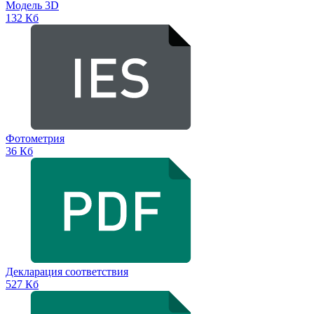
Модель 3D
132 Кб
Фотометрия
36 Кб
Декларация соответствия
527 Кб