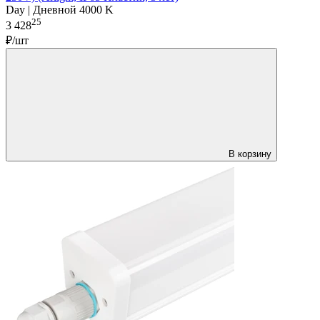
Day | Дневной 4000 K
25
3 428
₽/шт
В корзину