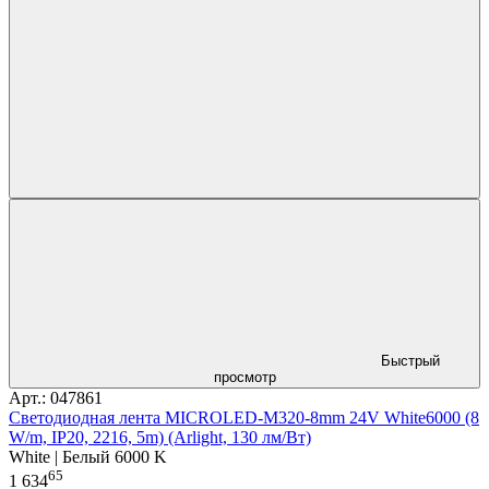
Быстрый
просмотр
Арт.: 047861
Светодиодная лента MICROLED-M320-8mm 24V White6000 (8
W/m, IP20, 2216, 5m) (Arlight, 130 лм/Вт)
White | Белый 6000 K
65
1 634