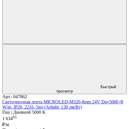
Быстрый
просмотр
Арт.: 047862
Светодиодная лента MICROLED-M320-8mm 24V Day5000 (8
W/m, IP20, 2216, 5m) (Arlight, 130 лм/Вт)
Day | Дневной 5000 K
65
1 634
₽/м