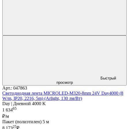
Быстрый
просмотр
Арт.: 047863
Светодиодная лента MICROLED-M320-8mm 24V Day4000 (8
W/m, IP20, 2216, 5m) (Arlight, 130 лм/Вт)
Day | Дневной 4000 K
65
1 634
₽/м
Пакет (полиэтилен) 5 м
25
8 173
₽