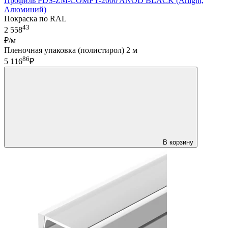
Профиль PDS-ZM-COMFY-2000 ANOD BLACK (Arlight,
Алюминий)
Покраска по RAL
43
2 558
₽/м
Пленочная упаковка (полистирол) 2 м
86
5 116
₽
В корзину