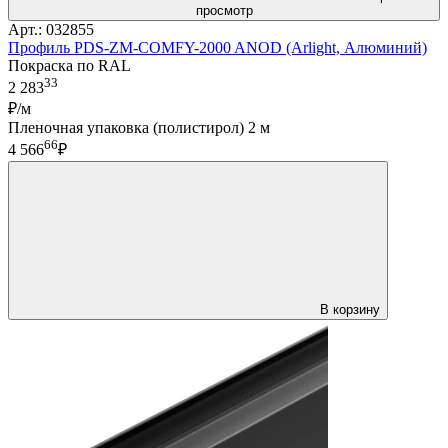
просмотр
Арт.: 032855
Профиль PDS-ZM-COMFY-2000 ANOD (Arlight, Алюминий)
Покраска по RAL
33
2 283
₽/м
Пленочная упаковка (полистирол) 2 м
66
4 566
₽
В корзину