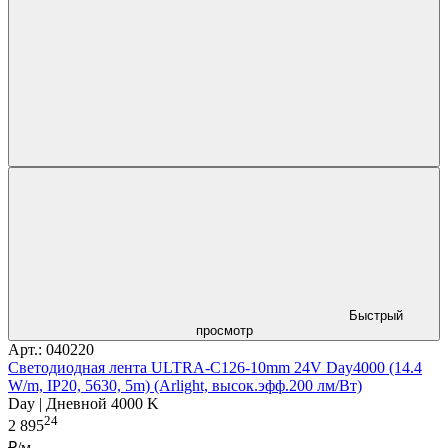
Быстрый
просмотр
Арт.: 040220
Светодиодная лента ULTRA-C126-10mm 24V Day4000 (14.4
W/m, IP20, 5630, 5m) (Arlight, высок.эфф.200 лм/Вт)
Day | Дневной 4000 K
24
2 895
₽/м