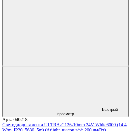
Быстрый
просмотр
Арт.: 040218
Светодиодная лента ULTRA-C126-10mm 24V White6000 (14.4
W/m, IP20, 5630, 5m) (Arlight, высок.эфф.200 лм/Вт)