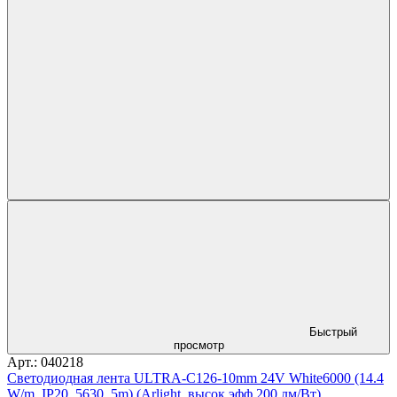
Быстрый
просмотр
Арт.: 040218
Светодиодная лента ULTRA-C126-10mm 24V White6000 (14.4
W/m, IP20, 5630, 5m) (Arlight, высок.эфф.200 лм/Вт)