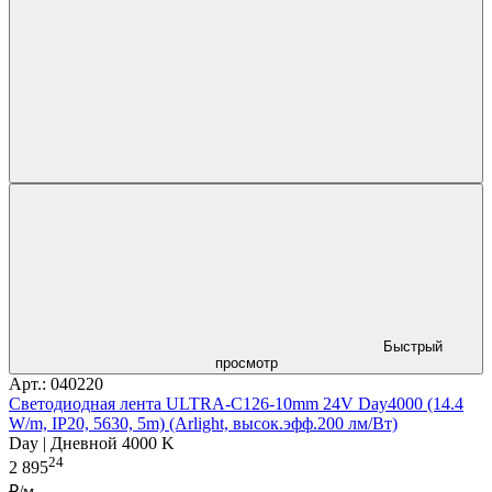
Быстрый
просмотр
Арт.: 040220
Светодиодная лента ULTRA-C126-10mm 24V Day4000 (14.4
W/m, IP20, 5630, 5m) (Arlight, высок.эфф.200 лм/Вт)
Day | Дневной 4000 K
24
2 895
₽/м