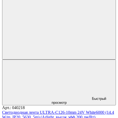
Быстрый
просмотр
Арт.: 040218
Светодиодная лента ULTRA-C126-10mm 24V White6000 (14.4
W/m, IP20, 5630, 5m) (Arlight, высок.эфф.200 лм/Вт)