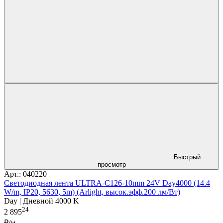
Быстрый
просмотр
Арт.: 040220
Светодиодная лента ULTRA-C126-10mm 24V Day4000 (14.4
W/m, IP20, 5630, 5m) (Arlight, высок.эфф.200 лм/Вт)
Day | Дневной 4000 K
24
2 895
₽/м