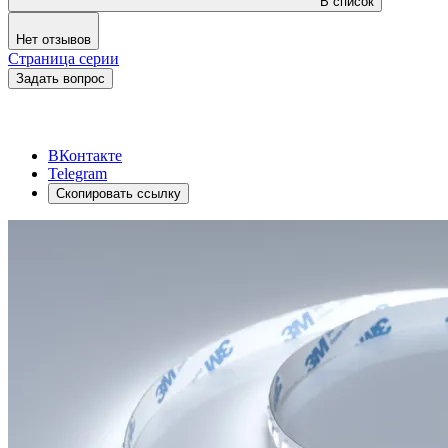
В список
Нет отзывов
Страница серии
Задать вопрос
ВКонтакте
Telegram
Скопировать ссылку