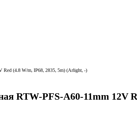
d (4.8 W/m, IP68, 2835, 5m) (Arlight, -)
ная RTW-PFS-A60-11mm 12V Red