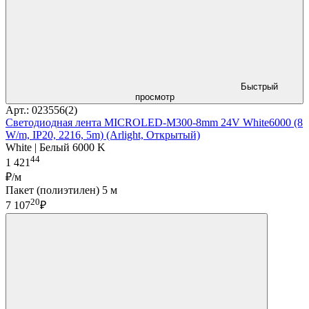
Быстрый
просмотр
Арт.: 023556(2)
Светодиодная лента MICROLED-M300-8mm 24V White6000 (8
W/m, IP20, 2216, 5m) (Arlight, Открытый)
White | Белый 6000 K
44
1 421
₽/м
Пакет (полиэтилен) 5 м
20
7 107
₽