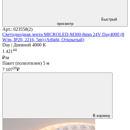
Быстрый
просмотр
Арт.: 023558(2)
Светодиодная лента MICROLED-M300-8mm 24V Day4000 (8
W/m, IP20, 2216, 5m) (Arlight, Открытый)
Day | Дневной 4000 K
44
1 421
₽/м
Пакет (полиэтилен) 5 м
20
7 107
₽
В корзину