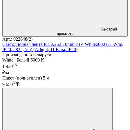
Быстрый
просмотр
Арт.: 022648(2)
Светодиодная лента RT-A252-10mm 24V White6000 (11 W/m,
IP20, 2835, 5m) (Arlight, 11 Вт/м, IP20)
Произведено в Беларуси
White | Белый 6000 K
16
1 930
₽/м
Пакет (полиэтилен) 5 м
80
9 650
₽