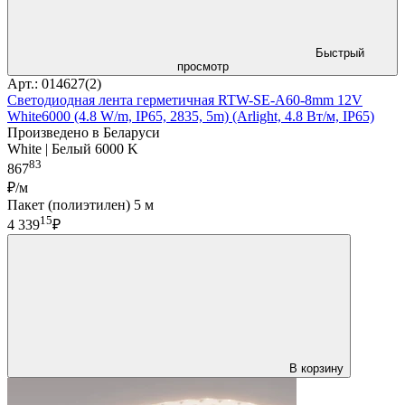
Быстрый
просмотр
Арт.: 014627(2)
Светодиодная лента герметичная RTW-SE-A60-8mm 12V
White6000 (4.8 W/m, IP65, 2835, 5m) (Arlight, 4.8 Вт/м, IP65)
Произведено в Беларуси
White | Белый 6000 K
83
867
₽/м
Пакет (полиэтилен) 5 м
15
4 339
₽
В корзину