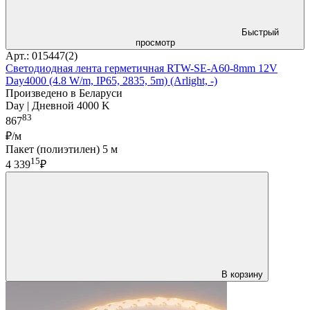
Быстрый
просмотр
Арт.: 015447(2)
Светодиодная лента герметичная RTW-SE-A60-8mm 12V
Day4000 (4.8 W/m, IP65, 2835, 5m) (Arlight, -)
Произведено в Беларуси
Day | Дневной 4000 K
83
867
₽/м
Пакет (полиэтилен) 5 м
15
4 339
₽
В корзину