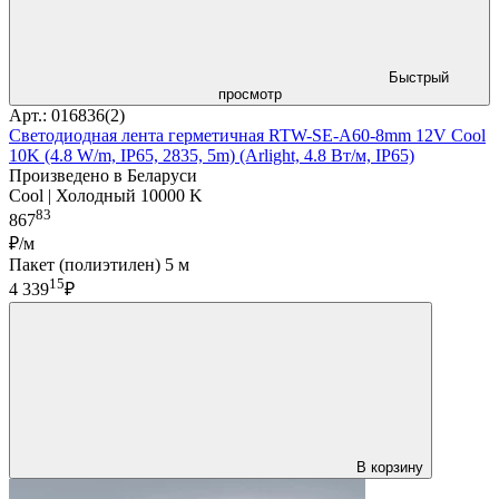
Быстрый
просмотр
Арт.: 016836(2)
Светодиодная лента герметичная RTW-SE-A60-8mm 12V Cool
10K (4.8 W/m, IP65, 2835, 5m) (Arlight, 4.8 Вт/м, IP65)
Произведено в Беларуси
Cool | Холодный 10000 K
83
867
₽/м
Пакет (полиэтилен) 5 м
15
4 339
₽
В корзину