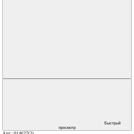
Быстрый
просмотр
Арт.: 014627(2)