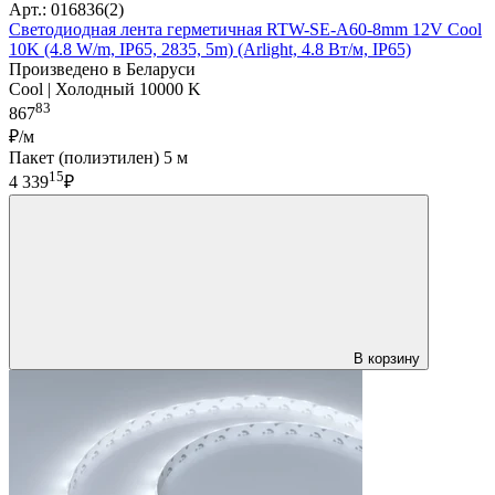
Арт.: 016836(2)
Светодиодная лента герметичная RTW-SE-A60-8mm 12V Cool
10K (4.8 W/m, IP65, 2835, 5m) (Arlight, 4.8 Вт/м, IP65)
Произведено в Беларуси
Cool | Холодный 10000 K
83
867
₽/м
Пакет (полиэтилен) 5 м
15
4 339
₽
В корзину