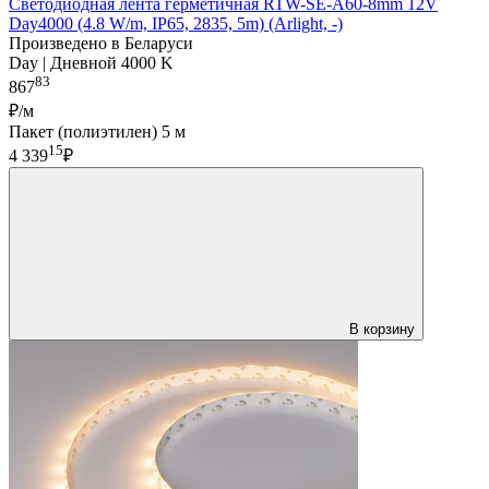
Светодиодная лента герметичная RTW-SE-A60-8mm 12V
Day4000 (4.8 W/m, IP65, 2835, 5m) (Arlight, -)
Произведено в Беларуси
Day | Дневной 4000 K
83
867
₽/м
Пакет (полиэтилен) 5 м
15
4 339
₽
В корзину