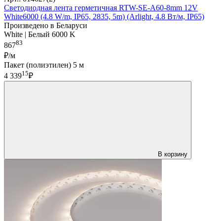
Светодиодная лента герметичная RTW-SE-A60-8mm 12V
White6000 (4.8 W/m, IP65, 2835, 5m) (Arlight, 4.8 Вт/м, IP65)
Произведено в Беларуси
White | Белый 6000 K
83
867
₽/м
Пакет (полиэтилен) 5 м
15
4 339
₽
В корзину