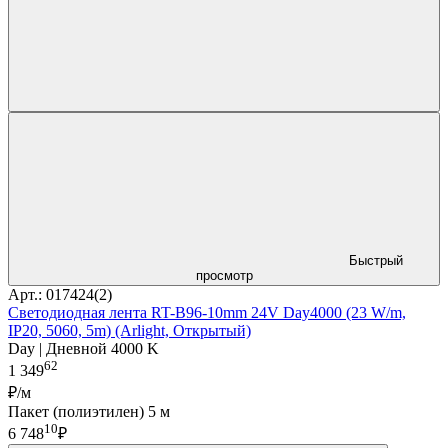
Быстрый
просмотр
Арт.: 017424(2)
Светодиодная лента RT-B96-10mm 24V Day4000 (23 W/m,
IP20, 5060, 5m) (Arlight, Открытый)
Day | Дневной 4000 K
62
1 349
₽/м
Пакет (полиэтилен) 5 м
10
6 748
₽