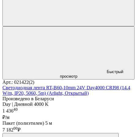
Быстрый
просмотр
Арт.: 021422(2)
Светодиодная лента RT-B60-10mm 24V Day4000 CRI98 (14.4
W/m, IP20, 5060, 5m) (Arlight, Открытый)
Произведено в Беларуси
Day | Дневной 4000 K
40
1 436
₽/м
Пакет (полиэтилен) 5 м
00
7 182
₽