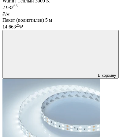
Warm | Тёплый 3000 K
65
2 932
₽/м
Пакет (полиэтилен) 5 м
25
14 663
₽
В корзину