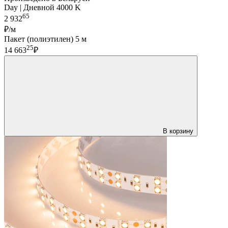
Day | Дневной 4000 K
65
2 932
₽/м
Пакет (полиэтилен) 5 м
25
14 663
₽
В корзину