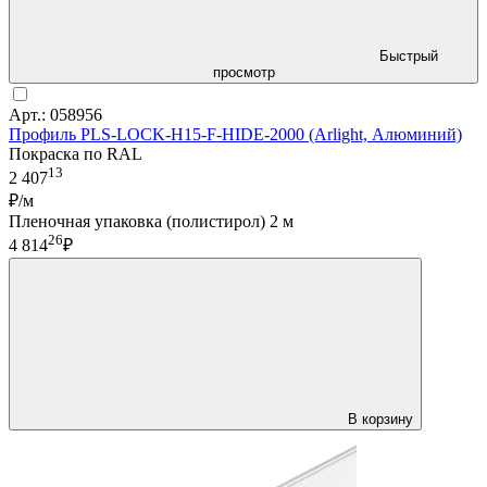
Быстрый
просмотр
Арт.: 058956
Профиль PLS-LOCK-H15-F-HIDE-2000 (Arlight, Алюминий)
Покраска по RAL
13
2 407
₽/м
Пленочная упаковка (полистирол) 2 м
26
4 814
₽
В корзину