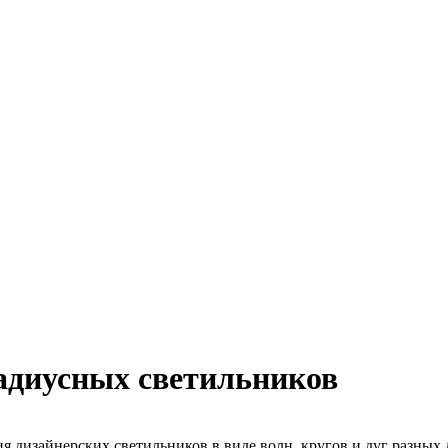
диусных светильников
 дизайнерских светильников в виде волн, кругов и дуг разных