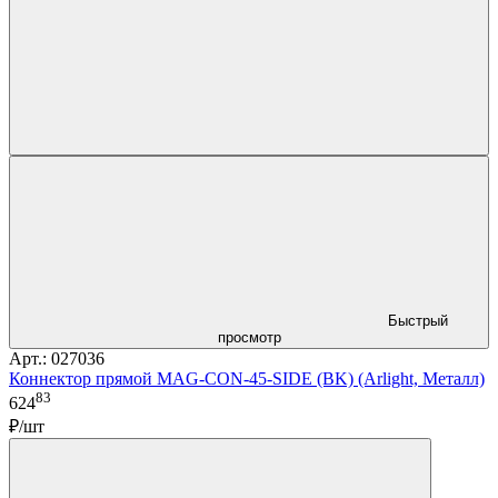
Быстрый
просмотр
Арт.: 027036
Коннектор прямой MAG-CON-45-SIDE (BK) (Arlight, Металл)
83
624
₽/шт