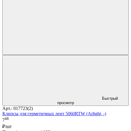
Быстрый
просмотр
Арт.: 017723(2)
Клипсы для герметичных лент 5060RTW (Arlight, -)
48
7
₽/шт