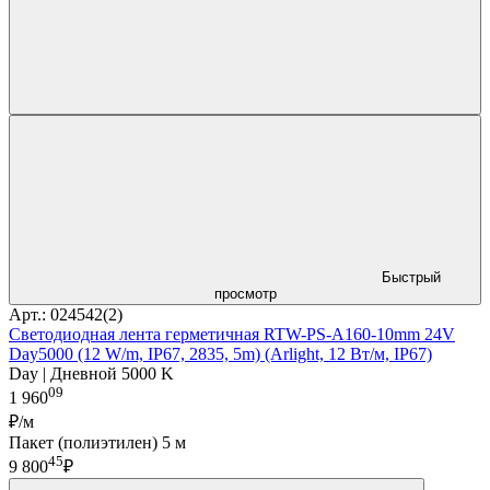
Быстрый
просмотр
Арт.: 024542(2)
Светодиодная лента герметичная RTW-PS-A160-10mm 24V
Day5000 (12 W/m, IP67, 2835, 5m) (Arlight, 12 Вт/м, IP67)
Day | Дневной 5000 K
09
1 960
₽/м
Пакет (полиэтилен) 5 м
45
9 800
₽