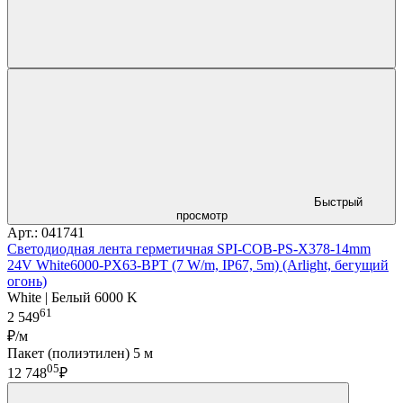
Быстрый
просмотр
Арт.: 041741
Светодиодная лента герметичная SPI-COB-PS-X378-14mm
24V White6000-PX63-BPT (7 W/m, IP67, 5m) (Arlight, бегущий
огонь)
White | Белый 6000 K
61
2 549
₽/м
Пакет (полиэтилен) 5 м
05
12 748
₽