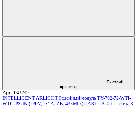
Быстрый
просмотр
Арт.: 043299
INTELLIGENT ARLIGHT Релейный модуль TY-702-72-WTI-
WTO-PS-IN (230V, 2x5A, ZB, 433Mhz) (IARL, IP20 Пластик, 3