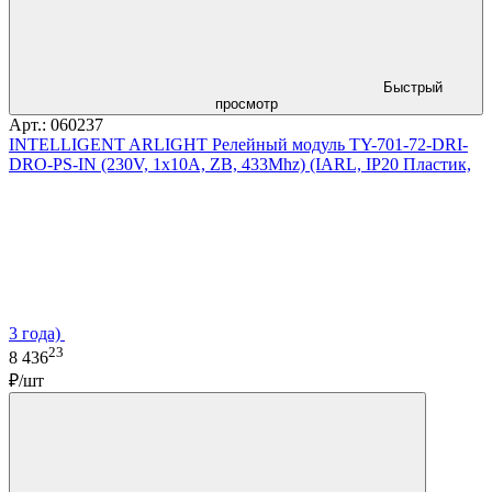
Быстрый
просмотр
Арт.: 060237
INTELLIGENT ARLIGHT Релейный модуль TY-701-72-DRI-
DRO-PS-IN (230V, 1x10A, ZB, 433Mhz) (IARL, IP20 Пластик,
3 года)
23
8 436
₽/шт