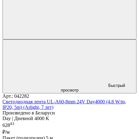
Быстрый
просмотр
Арт.: 042282
Светодиодная лента UL-A60-8mm 24V Day4000 (4.8 W/m,
IP20, 5m) (Arlight, 7 лет)
Произведено в Беларуси
Day | Дневной 4000 K
43
628
₽/м
Пакет (полиэтилен) 5 м