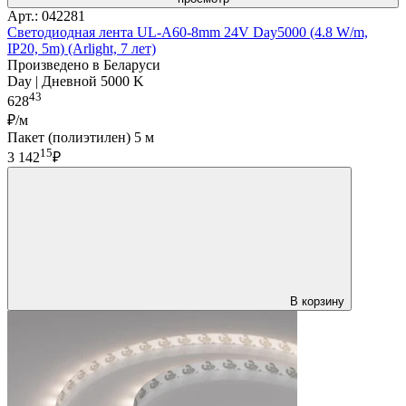
Арт.: 042281
Светодиодная лента UL-A60-8mm 24V Day5000 (4.8 W/m,
IP20, 5m) (Arlight, 7 лет)
Произведено в Беларуси
Day | Дневной 5000 K
43
628
₽/м
Пакет (полиэтилен) 5 м
15
3 142
₽
В корзину