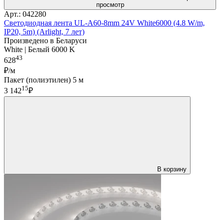
просмотр
Арт.: 042280
Светодиодная лента UL-A60-8mm 24V White6000 (4.8 W/m,
IP20, 5m) (Arlight, 7 лет)
Произведено в Беларуси
White | Белый 6000 K
43
628
₽/м
Пакет (полиэтилен) 5 м
15
3 142
₽
В корзину