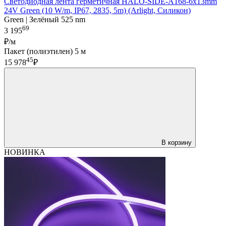
Светодиодная лента герметичная HALO-SIDE-A168-6x13mm
24V Green (10 W/m, IP67, 2835, 5m) (Arlight, Силикон)
Green | Зелёный 525 nm
69
3 195
₽/м
Пакет (полиэтилен) 5 м
45
15 978
₽
В корзину
НОВИНКА