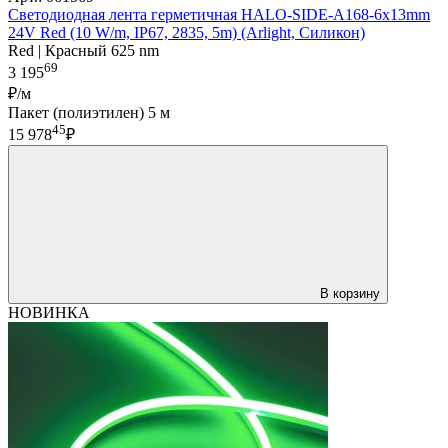
Светодиодная лента герметичная HALO-SIDE-A168-6x13mm
24V Red (10 W/m, IP67, 2835, 5m) (Arlight, Силикон)
Red | Красный 625 nm
69
3 195
₽/м
Пакет (полиэтилен) 5 м
45
15 978
₽
В корзину
НОВИНКА