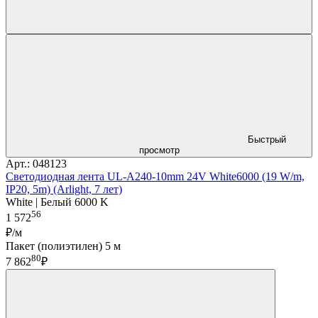
Быстрый
просмотр
Арт.: 048123
Светодиодная лента UL-A240-10mm 24V White6000 (19 W/m,
IP20, 5m) (Arlight, 7 лет)
White | Белый 6000 K
56
1 572
₽/м
Пакет (полиэтилен) 5 м
80
7 862
₽