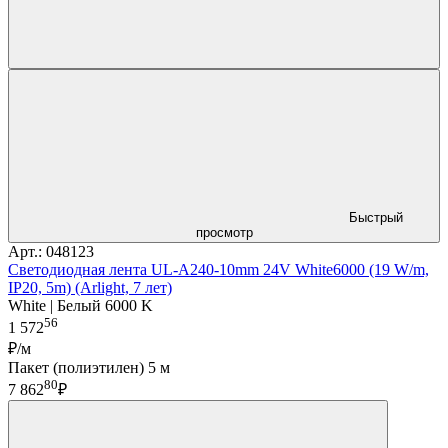
Быстрый
просмотр
Арт.: 048123
Светодиодная лента UL-A240-10mm 24V White6000 (19 W/m,
IP20, 5m) (Arlight, 7 лет)
White | Белый 6000 K
56
1 572
₽/м
Пакет (полиэтилен) 5 м
80
7 862
₽