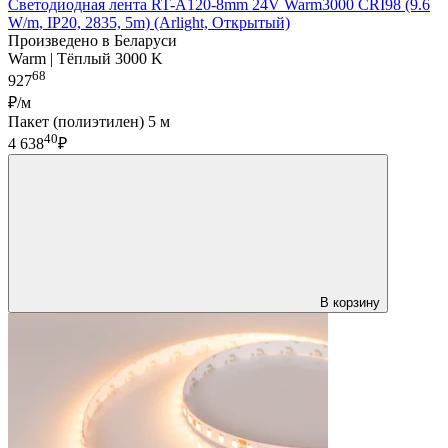
Светодиодная лента RT-A120-8mm 24V Warm3000 CRI98 (9.6
W/m, IP20, 2835, 5m) (Arlight, Открытый)
Произведено в Беларуси
Warm | Тёплый 3000 K
68
927
₽/м
Пакет (полиэтилен) 5 м
40
4 638
₽
В корзину