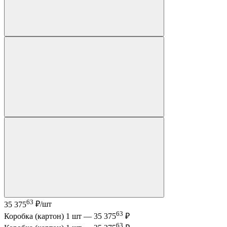
63
35 375
₽/шт
63
Коробка (картон) 1 шт —
35 375
₽
63