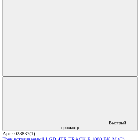
Быстрый
просмотр
Арт.: 028837(1)
Трек встраиваемый LGD-4TR-TRACK-F-1000-BK-M (C)