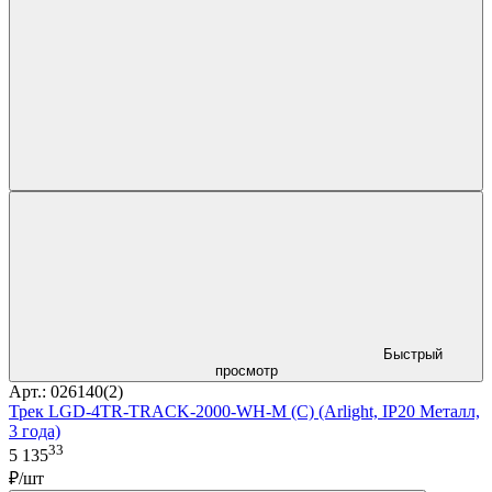
Быстрый
просмотр
Арт.: 026140(2)
Трек LGD-4TR-TRACK-2000-WH-M (C) (Arlight, IP20 Металл,
3 года)
33
5 135
₽/шт