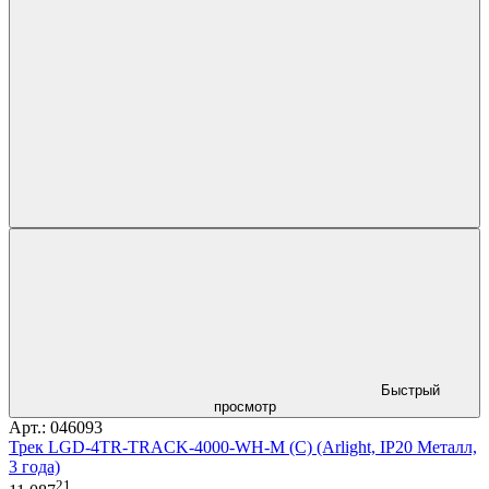
Быстрый
просмотр
Арт.: 046093
Трек LGD-4TR-TRACK-4000-WH-M (C) (Arlight, IP20 Металл,
3 года)
21