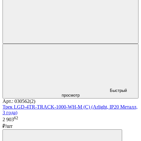
Быстрый
просмотр
Арт.: 030562(2)
Трек LGD-4TR-TRACK-1000-WH-M (C) (Arlight, IP20 Металл,
3 года)
62
2 903
₽/шт