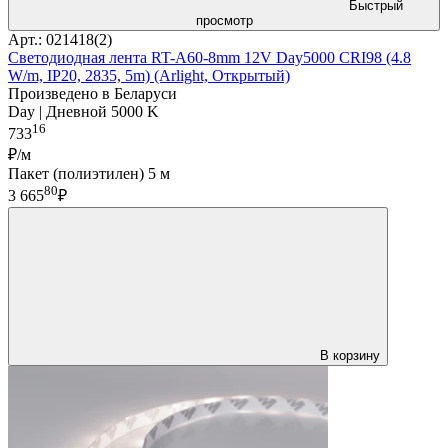
Быстрый
просмотр
Арт.: 021418(2)
Светодиодная лента RT-A60-8mm 12V Day5000 CRI98 (4.8
W/m, IP20, 2835, 5m) (Arlight, Открытый)
Произведено в Беларуси
Day | Дневной 5000 K
16
733
₽/м
Пакет (полиэтилен) 5 м
80
3 665
₽
В корзину