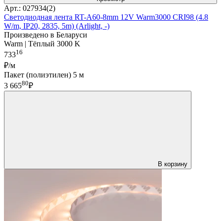
Арт.: 027934(2)
Светодиодная лента RT-A60-8mm 12V Warm3000 CRI98 (4.8
W/m, IP20, 2835, 5m) (Arlight, -)
Произведено в Беларуси
Warm | Тёплый 3000 K
16
733
₽/м
Пакет (полиэтилен) 5 м
80
3 665
₽
В корзину