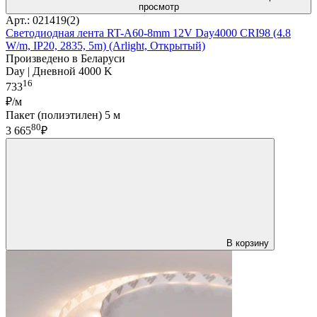
просмотр
Арт.: 021419(2)
Светодиодная лента RT-A60-8mm 12V Day4000 CRI98 (4.8
W/m, IP20, 2835, 5m) (Arlight, Открытый)
Произведено в Беларуси
Day | Дневной 4000 K
16
733
₽/м
Пакет (полиэтилен) 5 м
80
3 665
₽
В корзину