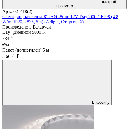
Быстрый
просмотр
Арт.: 021418(2)
Светодиодная лента RT-A60-8mm 12V Day5000 CRI98 (4.8
W/m, IP20, 2835, 5m) (Arlight, Открытый)
Произведено в Беларуси
Day | Дневной 5000 K
16
733
₽/м
Пакет (полиэтилен) 5 м
80
3 665
₽
В корзину