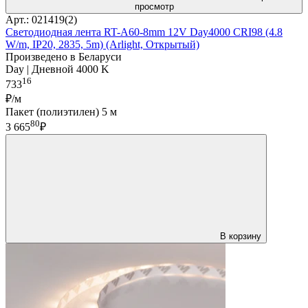
просмотр
Арт.: 021419(2)
Светодиодная лента RT-A60-8mm 12V Day4000 CRI98 (4.8
W/m, IP20, 2835, 5m) (Arlight, Открытый)
Произведено в Беларуси
Day | Дневной 4000 K
16
733
₽/м
Пакет (полиэтилен) 5 м
80
3 665
₽
В корзину