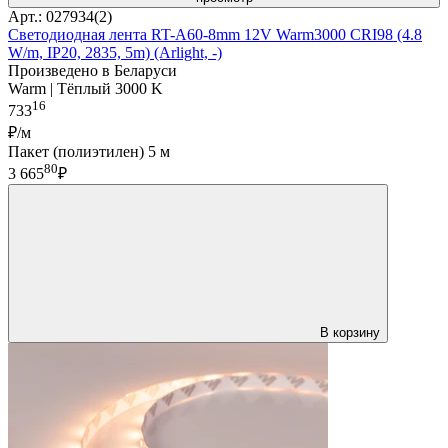
Арт.: 027934(2)
Светодиодная лента RT-A60-8mm 12V Warm3000 CRI98 (4.8
W/m, IP20, 2835, 5m) (Arlight, -)
Произведено в Беларуси
Warm | Тёплый 3000 K
16
733
₽/м
Пакет (полиэтилен) 5 м
80
3 665
₽
В корзину