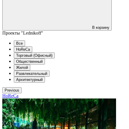
В корзину
Проекты "Lednikoff"
Все
HoReCa
Торговый (Офисный)
Общественный
Жилой
Развлекательный
Архитектурный
Previous
HoReCa