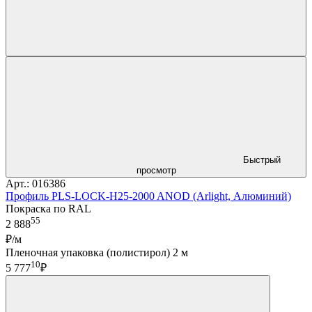
Быстрый
просмотр
Арт.: 016386
Профиль PLS-LOCK-H25-2000 ANOD (Arlight, Алюминий)
Покраска по RAL
55
2 888
₽/м
Пленочная упаковка (полистирол) 2 м
10
5 777
₽