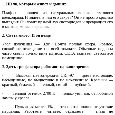
1.
Шелк, который живет и дышит.
Плафон выполнен из натуральных волокон тутового
шелкопряда. И знаете, в чем его секрет? Он не просто красиво
выглядит. Он ловит прямой луч светодиодов и превращает его
в мягкие, живые переливы.
2.
Света много. И он везде.
Угол излучения — 320°. Почти полная сфера. Ровное,
спокойное освещение по всей комнате. Обычные подвесы
часто светят только вниз пятном. СЕТА заливает светом все
помещение.
3.
Здесь три фактора работают на ваше зрение:
· Высокая цветопередача CRI>97 — цвета настоящие,
насыщенные, не выцветшие и не искаженные. Красный —
красный, бежевый — теплый, синий — глубокий.
· Теплый оттенок 2700 K — только уют, как от любимой
лампы у кресла.
· Пульсация менее 1% — это почти полное отсутствие
мерцания. Работаете, читаете, отдыхаете — глаза не