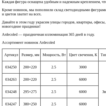
Каждая фигура оснащена удобным и надежным креплением, что
Кроме новинок, мы пополнили склад светодиодными фигурами 
и цветов хватит на всех.
Давайте в этом году украсим улицы городов, квартиры, офисы, 
новогодние праздники!
Ardecoled — праздничная иллюминация 365 дней в году.
Ассортимент новинок Ardecoled
Артикул
Размер, мм
Мощность, Вт
Цвет свечения, К
Тип
034250
200×220
2.5
3000
034263
200×220
2.5
6000
034248
295×275
2.5
6000
Зв
034247
380×250
2.5
6000