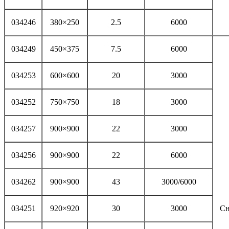
034246
380×250
2.5
6000
034249
450×375
7.5
6000
034253
600×600
20
3000
034252
750×750
18
3000
034257
900×900
22
3000
034256
900×900
22
6000
034262
900×900
43
3000/6000
034251
920×920
30
3000
Сн