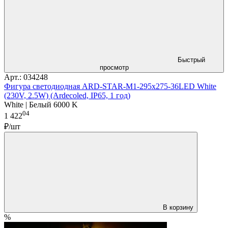
Быстрый
просмотр
Арт.: 034248
Фигура cветодиодная ARD-STAR-M1-295x275-36LED White
(230V, 2.5W) (Ardecoled, IP65, 1 год)
White | Белый 6000 K
04
1 422
₽/шт
В корзину
%