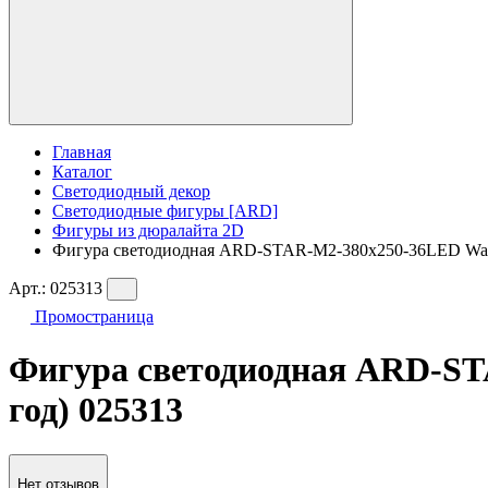
Главная
Каталог
Светодиодный декор
Светодиодные фигуры [ARD]
Фигуры из дюралайта 2D
Фигура cветодиодная ARD-STAR-M2-380x250-36LED Warm (
Арт.:
025313
Промостраница
Фигура cветодиодная ARD-STA
год) 025313
Нет отзывов