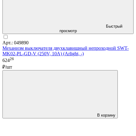
Быстрый
просмотр
Арт.: 049890
Механизм выключателя двухклавишный непроходной SWT-
MK02-PL-GD-V (250V, 10A) (Arlight, -)
26
624
₽/шт
В корзину