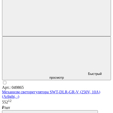
Быстрый
просмотр
Арт.: 049865
Механизм светорегулятора SWT-DLR-GR-V (250V, 10A)
(Arlight, -)
12
552
₽/шт