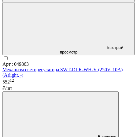
Быстрый
просмотр
Арт.: 049863
Механизм светорегулятора SWT-DLR-WH-V (250V, 10A)
(Arlight, -)
12
552
₽/шт
В корзину