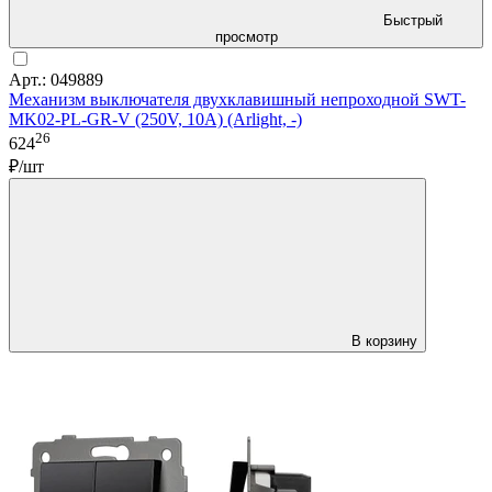
Быстрый
просмотр
Арт.: 049889
Механизм выключателя двухклавишный непроходной SWT-
MK02-PL-GR-V (250V, 10A) (Arlight, -)
26
624
₽/шт
В корзину