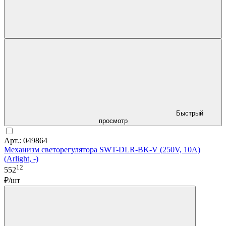
Быстрый
просмотр
Арт.: 049864
Механизм светорегулятора SWT-DLR-BK-V (250V, 10A)
(Arlight, -)
12
552
₽/шт