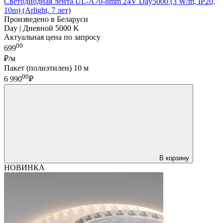
Светодиодная лента UL-A70-8mm 24V Day5000 (3 W/m, IP20,
10m) (Arlight, 7 лет)
Произведено в Беларуси
Day | Дневной 5000 K
Актуальная цена по запросу
00
699
₽/м
Пакет (полиэтилен) 10 м
00
6 990
₽
В корзину
НОВИНКА