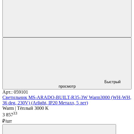
Быстрый
просмотр
Арт.: 059101
Светильник MS-ARADO-BUILT-R35-3W Warm3000 (WH-WH,
36 deg, 230V) (Arlight, IP20 Металл, 5 лет)
Warm | Тёплый 3000 K
33
3 857
₽/шт